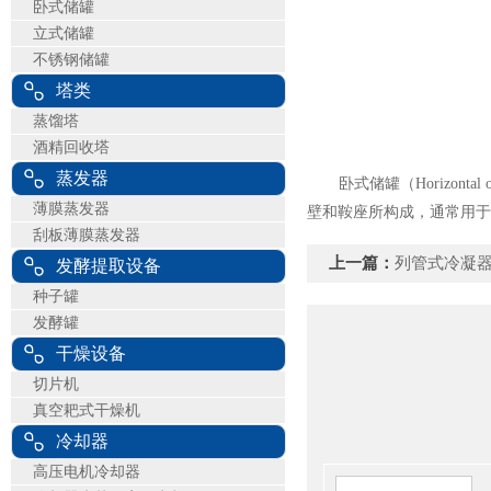
卧式储罐
立式储罐
不锈钢储罐
塔类
蒸馏塔
酒精回收塔
蒸发器
卧式储罐（Horizont
薄膜蒸发器
壁和鞍座所构成，通常用于
刮板薄膜蒸发器
上一篇：
列管式冷凝
发酵提取设备
种子罐
发酵罐
干燥设备
切片机
真空耙式干燥机
冷却器
高压电机冷却器